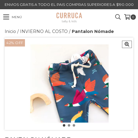
ENVIOS GRATIS A TODO EL PAIS COMPRAS SUPERIORES A $190.000
MENÚ
0
Inicio
/
INVIERNO AL COSTO
/
Pantalon Nómade
42
%
OFF