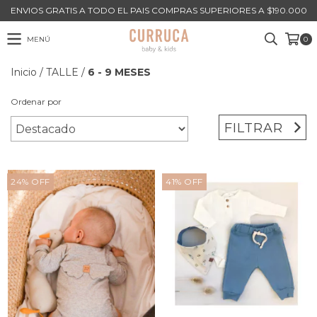
ENVIOS GRATIS A TODO EL PAIS COMPRAS SUPERIORES A $190.000
MENÚ
0
Inicio
/
TALLE
/
6 - 9 MESES
Ordenar por
FILTRAR
24
%
OFF
41
%
OFF