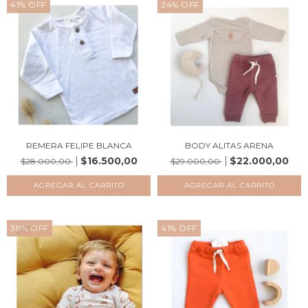
41
%
OFF
24
%
OFF
REMERA FELIPE BLANCA
BODY ALITAS ARENA
$16.500,00
$22.000,00
$28.000,00
$29.000,00
AGREGAR AL CARRITO
AGREGAR AL CARRITO
38
%
OFF
41
%
OFF