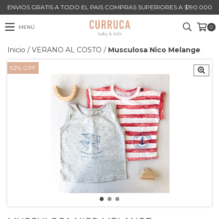
ENVIOS GRATIS A TODO EL PAIS COMPRAS SUPERIORES A $190.000
MENÚ
0
Inicio
/
VERANO AL COSTO
/
Musculosa Nico Melange
52
%
OFF