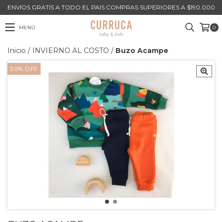
ENVIOS GRATIS A TODO EL PAIS COMPRAS SUPERIORES A $190.000
MENÚ
0
Inicio
/
INVIERNO AL COSTO
/
Buzo Acampe
30
%
OFF